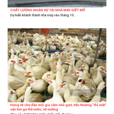
CHẤT LƯỢNG NHÂN SỰ TẠI NHÀ MÁY GIẾT MỔ
Dự kiến khánh thành nhà máy vào tháng 10...
Hàng về chợ đầu mối gia cầm nhỏ giọt, tiểu thương “đỏ mắt”
săn tìm gà thả vườn, vịt nướng