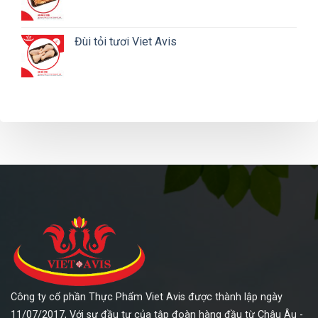
Đùi tỏi tươi Viet Avis
Công ty cổ phần Thực Phẩm Viet Avis được thành lập ngày
11/07/2017, Với sự đầu tư của tập đoàn hàng đầu từ Châu Âu -