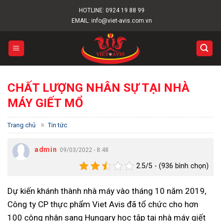
Skip
HOTLINE:
0924 19 88 99
to
EMAIL: info@viet-avis.com.vn
content
CHẤT LƯỢNG NHÂN SỰ TẠI NHÀ
MÁY GIẾT MỔ
»
Trang chủ
Tin tức
admin
09/03/2022 - 8:48
2.5/5 - (936 bình chọn)
Dự kiến khánh thành nhà máy vào tháng 10 năm 2019,
Công ty CP thực phẩm Viet Avis đã tổ chức cho hơn
100 công nhân sang Hungary học tập tại nhà máy giết