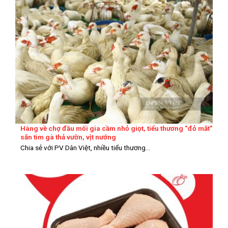
Hàng về chợ đầu mối gia cầm nhỏ giọt, tiểu thương “đỏ mắt”
săn tìm gà thả vườn, vịt nướng
Chia sẻ với PV Dân Việt, nhiều tiểu thương...