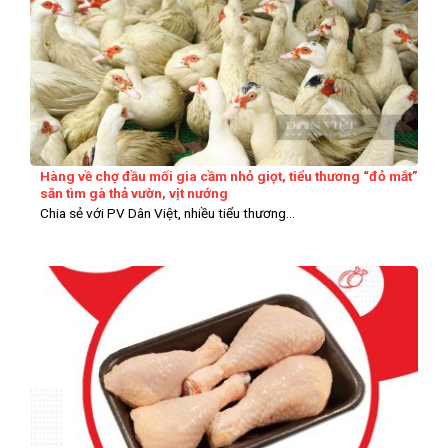
Hàng về chợ đầu mối gia cầm nhỏ giọt, tiểu thương “đỏ mắt”
săn tìm gà thả vườn, vịt nướng
Chia sẻ với PV Dân Việt, nhiều tiểu thương...